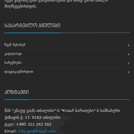
ჩვენ ვაგრძლებთ განვითარებას და მზად ვართ ახალი
მიღწევებისთვის.
სასარგებლო ბმულები
ᲩᲕᲔᲜ ᲨᲔᲡᲐᲮᲔᲑ
ᲙᲐᲢᲐᲚᲝᲒᲘ
ᲡᲐᲩᲣᲥᲠᲔᲑᲘ
ᲓᲐᲒᲕᲘᲙᲐᲕᲨᲘᲠᲓᲘᲗ
კონტაქტი
შპს "კნაუფ გიპს თბილისი"-ს "Knauf ბარათები"-ს სამსახური
ქიზიყის ქ. 17, 0182 თბილისი
ტელ: +995 322 242 502
Email:
info-ge@knauf.com